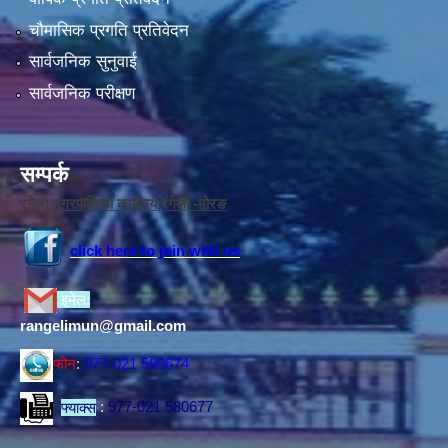
चौमासिक प्रगति प्रतिवेदन
सार्वजनिक सुनुवाई
सार्वजनिक परीक्षण
सम्पर्क
रंगेली नगरपालिका कार्यलय,रंगेली -मोरङ
click here to join with us
इमेल:
rangelimun@gmail.com
फोन
:
977-021 580674
फ्याक्स
:
977-021 580677