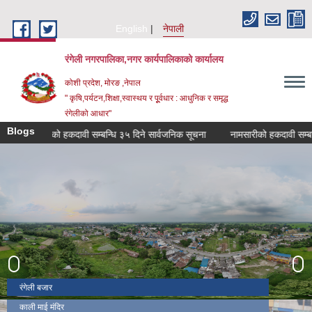
Skip to main content
English
नेपाली
रंगेली नगरपालिका,नगर कार्यपालिकाको कार्यालय
कोशी प्रदेश, मोरङ ,नेपाल
" कृषि,पर्यटन,शिक्षा,स्वास्थय र पूूर्वधार : आधुनिक र समृद्ध
रंगेलीको आधार"
Blogs
नामसारीको हकदावी सम्बन्धि ३५ दिने सार्वजनिक सूचना
नामसारीको हकदावी सम्बन्धि ३
रंगेली बजार
काली माई मंदिर
रंगेली अस्पताल
संसारी माई मंदिर