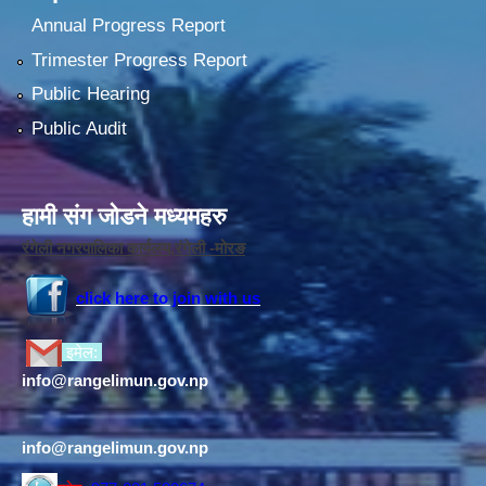
Annual Progress Report
Trimester Progress Report
Public Hearing
Public Audit
हामी संग जोडने मध्यमहरु
रंगेली नगरपालिका कार्यलय,रंगेली -मोरङ
click here to join with us
इमेल:
info@rangelimun.gov.np
info@rangelimun.gov.np