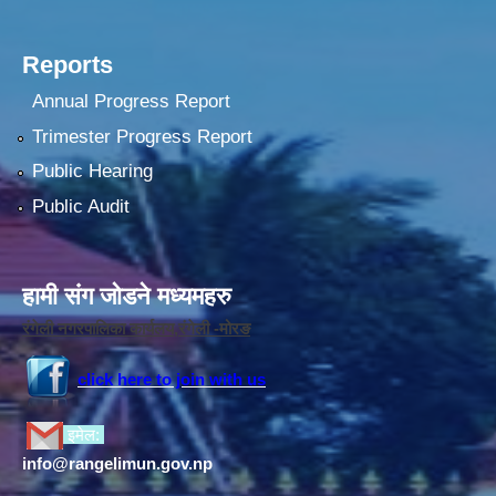
Reports
Annual Progress Report
Trimester Progress Report
Public Hearing
Public Audit
हामी संग जोडने मध्यमहरु
रंगेली नगरपालिका कार्यलय,रंगेली -मोरङ
click here to join with us
इमेल:
info@rangelimun.gov.np