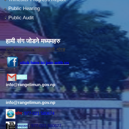
Public Hearing
Public Audit
हामी संग जोडने मध्यमहरु
रंगेली नगरपालिका कार्यलय,रंगेली -मोरङ
click here to join with us
इमेल:
info@rangelimun.gov.np
info@rangelimun.gov.np
फोन
:
977-021 580674
फ्याक्स
:
977-021 580677