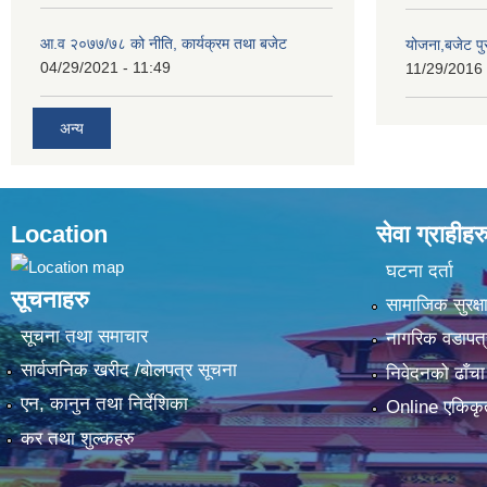
आ.व २०७७/७८ को नीति, कार्यक्रम तथा बजेट
योजना,बजेट प
04/29/2021 - 11:49
11/29/2016 
अन्य
Location
सेवा ग्राहीहर
घटना दर्ता
सूचनाहरु
सामाजिक सुरक्ष
सूचना तथा समाचार
नागरिक वडापत्
सार्वजनिक खरीद /बोलपत्र सूचना
निवेदनको ढाँचा
एन, कानुन तथा निर्देशिका
Online एकिकृ
कर तथा शुल्कहरु