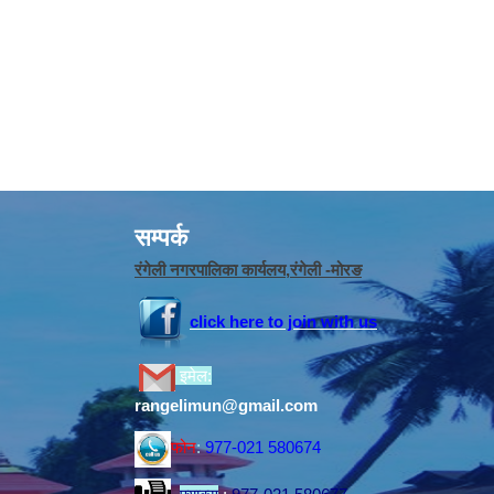
सम्पर्क
रंगेली नगरपालिका कार्यलय,रंगेली -मोरङ
click here to join with us
इमेल:
rangelimun@gmail.com
फोन
:
977-021 580674