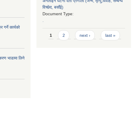
अनलाइन घटना दर्ता प्रणाली (जन्म, मृत्यु,विवाह, सम्बन्ध
विच्छेद, बसाँई)
Document Type:
.
 गर्ने कार्यको
Pages
1
2
next ›
last »
पकरण भाडामा लिने