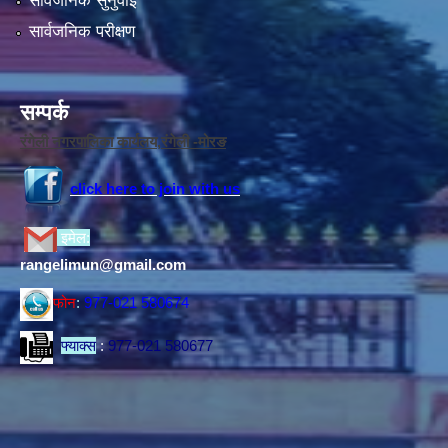
सार्वजनिक सुनुवाई
सार्वजनिक परीक्षण
सम्पर्क
रंगेली नगरपालिका कार्यलय,रंगेली -मोरङ
click here to join with us
इमेल:
rangelimun@gmail.com
फोन
:
977-021 580674
फ्याक्स
:
977-021 580677