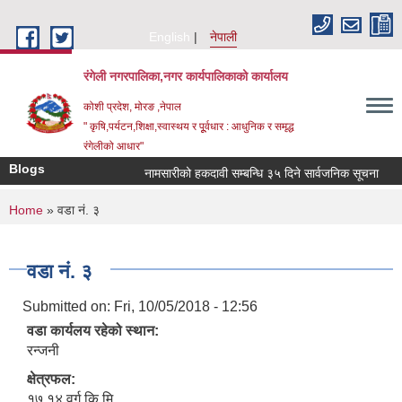
Skip to main content
English
नेपाली
रंगेली नगरपालिका,नगर कार्यपालिकाको कार्यालय
कोशी प्रदेश, मोरङ ,नेपाल
" कृषि,पर्यटन,शिक्षा,स्वास्थय र पूूर्वधार : आधुनिक र समृद्ध
रंगेलीको आधार"
Blogs
नामसारीको हकदावी सम्बन्धि ३५ दिने सार्वजनिक सूचना
नाम
You are here
Home
» वडा नं. ३
वडा नं. ३
Submitted on:
Fri, 10/05/2018 - 12:56
वडा कार्यलय रहेको स्थान:
रन्जनी
क्षेत्रफल:
१७.१४ वर्ग कि.मि