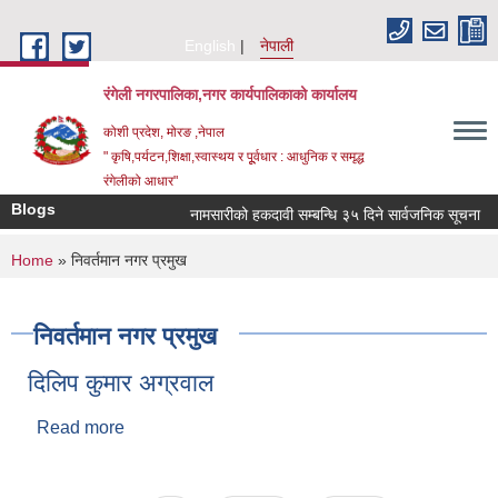
Skip to main content
English
नेपाली
रंगेली नगरपालिका,नगर कार्यपालिकाको कार्यालय
कोशी प्रदेश, मोरङ ,नेपाल
" कृषि,पर्यटन,शिक्षा,स्वास्थय र पूूर्वधार : आधुनिक र समृद्ध
रंगेलीको आधार"
Blogs
नामसारीको हकदावी सम्बन्धि ३५ दिने सार्वजनिक सूचना
You are here
Home
» निवर्तमान नगर प्रमुख
निवर्तमान नगर प्रमुख
दिलिप कुमार अग्रवाल
Read more
about दिलिप कुमार अग्रवाल