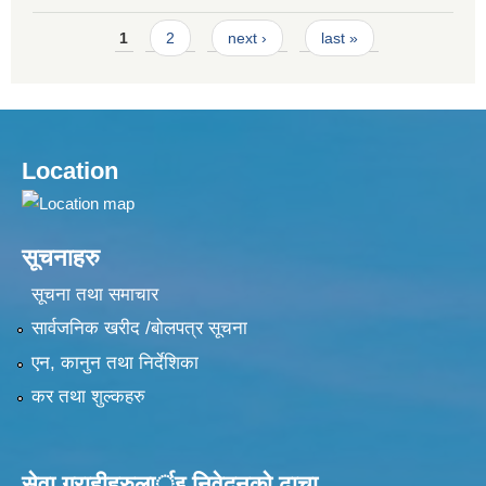
Pages
1
2
next ›
last »
Location
सूचनाहरु
सूचना तथा समाचार
सार्वजनिक खरीद /बोलपत्र सूचना
एन, कानुन तथा निर्देशिका
कर तथा शुल्कहरु
सेवा ग्राहीहरुलार्इ निवेदनकाे ढा‍चा